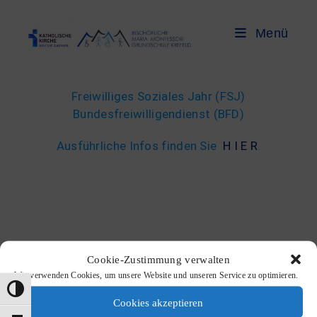
Menü
Freiwilliges Soziales Jahr (FSJ)
Bundesfreiwilligendienst (BFD)
Ausführliche Infos finden Sie
H I E R
.
Cookie-Zustimmung verwalten
Wir verwenden Cookies, um unsere Website und unseren Service zu optimieren.
Umschalten auf hohe Kontraste
Cookies akzeptieren